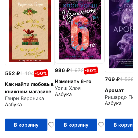
986
1 972
-50%
552
1 104
-50%
769
1 538
-
Изменить 6-го
Как найти любовь в
Уолш Хлоя
Аромат
книжном магазине
Азбука
Ришардо Пол
Генри Вероника
Азбука
Азбука
В корзину
В корзину
В корзин