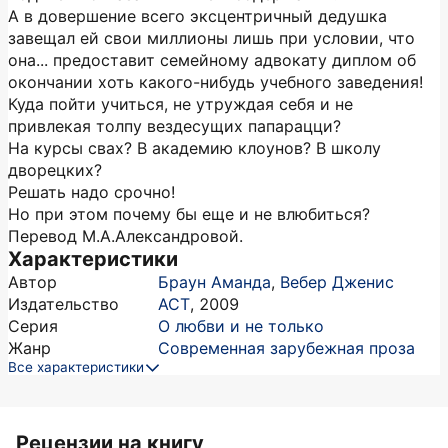
А в довершение всего эксцентричный дедушка
завещал ей свои миллионы лишь при условии, что
она... предоставит семейному адвокату диплом об
окончании хоть какого-нибудь учебного заведения!
Куда пойти учиться, не утруждая себя и не
привлекая толпу вездесущих папарацци?
На курсы свах? В академию клоунов? В школу
дворецких?
Решать надо срочно!
Но при этом почему бы еще и не влюбиться?
Перевод М.А.Александровой.
Характеристики
Автор
Браун Аманда
,
Вебер Дженис
Издательство
АСТ
,
2009
Серия
О любви и не только
Жанр
Современная зарубежная проза
Все характеристики
Рецензии на книгу