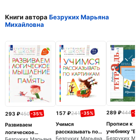
Книги автора
Безруких Марьяна
Михайловна
289
444
157
241
-3
-35%
293
450
-35%
Прописи к
Учимся
Развиваем
учебнику "Бу
рассказывать по
логическое
Безруких Марьяна Михайловна
1 класс. Раб
картинкам.
Безруких Марьяна Михайловна
мышление и