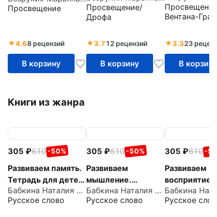
Просвещение
Просвещение/
Просвещение
тетрадь. Час
Пособие для детей
память. Пособие
Вентана-Граф
Дрофа
5-6 лет
для детей 6-7 лет.
ФГОС ДО
4.6
8 рецензий
3.7
12 рецензий
3.3
23 рецен
В корзину
В корзину
В корзин
Книги из жанра
305
610
305
610
305
610
-50%
-50%
-5
Развиваем память.
Развиваем
Развиваем
Тетрадь для детей
мышление.
восприятие.
Бабкина Наталия Викторовна
Бабкина Наталия Викторовна
5–7 лет
Тетрадь для детей
Тетрадь для
Русское слово
Русское слово
Русское слов
5–7 лет
5–7 лет