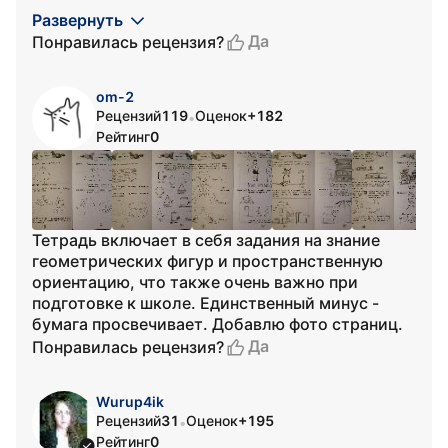
Развернуть
Да
Понравилась рецензия?
om-2
Рецензий
119
Оценок
+182
•
Рейтинг
0
Тетрадь включает в себя задания на знание
геометрических фигур и пространственную
ориентацию, что также очень важно при
подготовке к школе. Единственный минус -
бумага просвечивает. Добавлю фото страниц.
Да
Понравилась рецензия?
Wurup4ik
Рецензий
31
Оценок
+195
•
Рейтинг
0