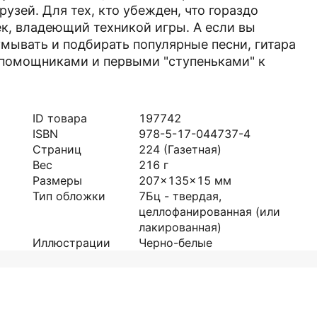
рузей. Для тех, кто убежден, что гораздо
ек, владеющий техникой игры. А если вы
думывать и подбирать популярные песни, гитара
 помощниками и первыми "ступеньками" к
ID товара
197742
ISBN
978-5-17-044737-4
Страниц
224
(Газетная)
Вес
216
г
Размеры
207x135x15
мм
Тип обложки
7Бц - твердая,
целлофанированная (или
лакированная)
Иллюстрации
Черно-белые