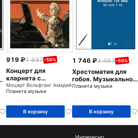
919
1 837
1 746
3 491
-50%
-50%
Концерт для
Хрестоматия для
кларнета с
гобоя. Музыкальное
.
оркестром A-dur. К
Моцарт Вольфганг Амадей
училище. IV курс.
Планета музыки
Планета музыки
622. Клавир и
Ноты
партия
В корзину
В корзину
Интересно