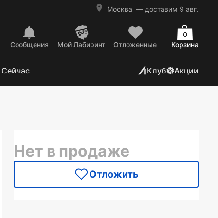
Москва
— доставим 9 авг.
0
Сообщения
Mой Лабиринт
Отложенные
Корзина
 Сейчас
Клуб
Акции
Нет в продаже
Отложить