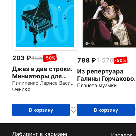
203
405
-50%
788
1 576
-50%
Джаз в две строки.
Из репертуара
Миниатюры для
Галины Горчаковой
фортепиано
Пилипенко Лариса Васильевна
Арии итальянских
Планета музыки
Феникс
композиторов.
Веристы. Дж.
Пуччини. Ноты
В корзину
В корзину
Лабиринт в кармане
Каталог