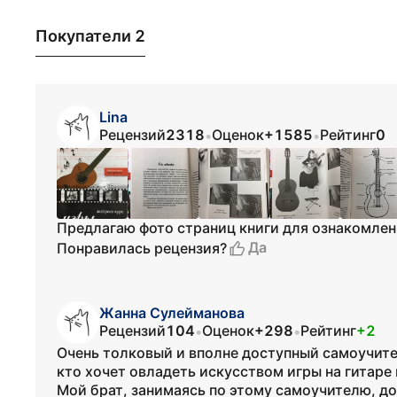
Покупатели 2
Lina
Рецензий
2318
Оценок
+1585
Рейтинг
0
•
•
Предлагаю фото страниц книги для ознакомлен
Да
Понравилась рецензия?
Жанна Сулейманова
Рецензий
104
Оценок
+298
Рейтинг
+2
•
•
Очень толковый и вполне доступный самоучител
кто хочет овладеть искусством игры на гитаре
Мой брат, занимаясь по этому самоучителю, до