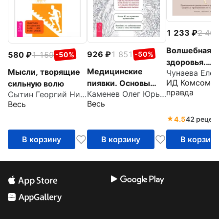
1 233
2 46
Волшебная к
926
1 851
580
1 159
-50%
-50%
здоровья.
Медицинские
Мысли, творящие
Чунаева Елен
Практическо
ИД Комсомол
пиявки. Основы
сильную волю
руководство
правда
Каменев Олег Юрьевич
Сытин Георгий Николаевич
эустресс-
рецепты жен
Весь
Весь
активации
здоровья
защитных систем.
4.5
42 рецен
Метод Гирулайн
В корзину
В корзину
В корзин