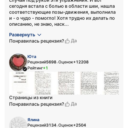
случай под рукой эти упражнения. И вот
сегодня встала с болью в области шеи, нашла
соответствующие позы-движения, выполнила
и - о чудо - помогло! Хотя трудно их делать по
описанию, не знаю, наск...
Развернуть
Да
Понравилась рецензия?
Юта
Рецензий
5698
Оценок
+12208
•
Рейтинг
+1
Страницы из книги
Да
Понравилась рецензия?
Ялина
Рецензий
3134
Оценок
+2504
•