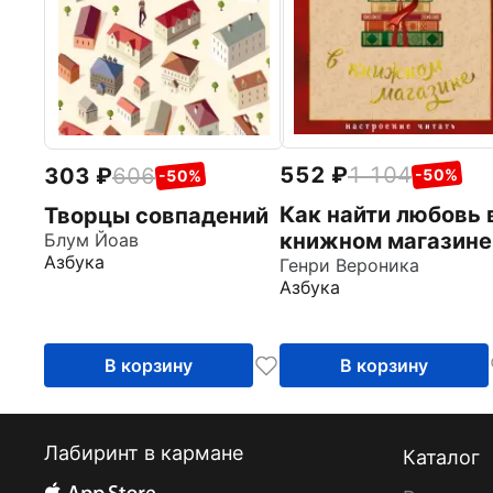
552
1 104
303
606
-50%
-50%
Как найти любовь 
Творцы совпадений
книжном магазине
Блум Йоав
Азбука
Генри Вероника
Азбука
В корзину
В корзину
Лабиринт в кармане
Каталог