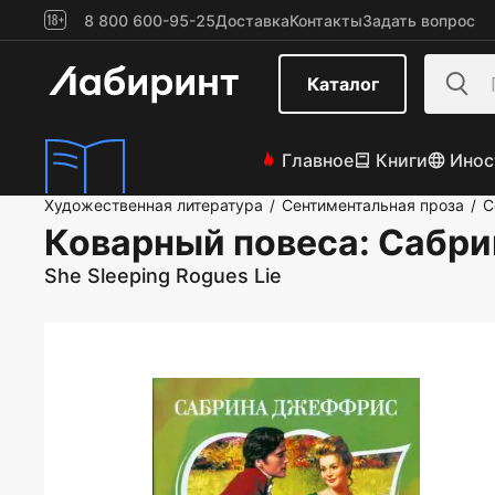
8 800 600-95-25
Доставка
Контакты
Задать вопрос
Каталог
Главное
Книги
Инос
Художественная литература
Сентиментальная проза
С
/
/
Коварный повеса
: Сабр
She Sleeping Rogues Lie