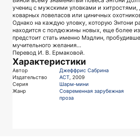
Виной всему знаменитый повеса Энтони Долто
учениц с мужскими уловками и хитростями, 
коварных ловеласов или циничных охотнико
Однако на каждую уловку, которую Энтони р
находится с полдюжины новых, еще более из
предстоит стать именно Мэдлин, пробудивше
мучительного желания...
Перевод И. В. Ермаковой.
Характеристики
Автор
Джеффрис Сабрина
Издательство
АСТ
,
2009
Серия
Шарм-мини
Жанр
Современная зарубежная
проза