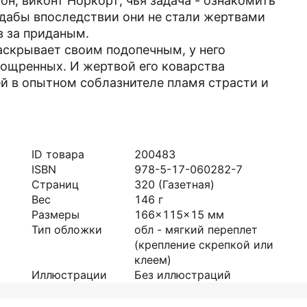
н, виконт Норкорт, чья задача - ознакомить
дабы впоследствии они не стали жертвами
в за приданым.
аскрывает своим подопечным, у него
ощренных. И жертвой его коварства
й в опытном соблазнителе пламя страсти и
ID товара
200483
ISBN
978-5-17-060282-7
Страниц
320
(Газетная)
Вес
146
г
Размеры
166x115x15
мм
Тип обложки
обл - мягкий переплет
(крепление скрепкой или
клеем)
Иллюстрации
Без иллюстраций