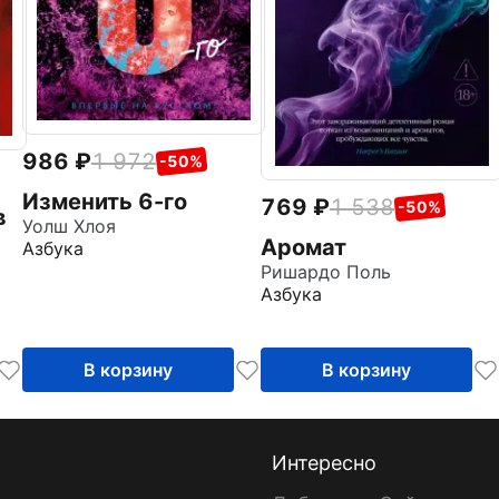
986
1 972
-50%
Изменить 6-го
769
1 538
-50%
в
Уолш Хлоя
Аромат
Азбука
Ришардо Поль
Азбука
В корзину
В корзину
Интересно