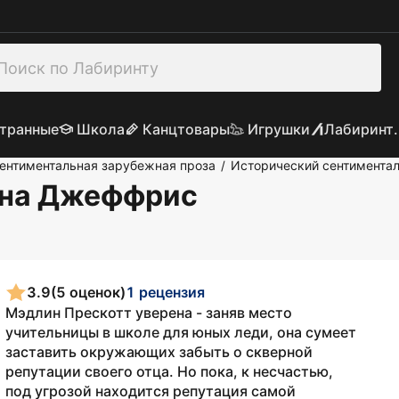
транные
Школа
Канцтовары
Игрушки
Лабиринт.
ентиментальная зарубежная проза
Исторический сентимента
/
ина Джеффрис
3.9
(5 оценок)
1 рецензия
Мэдлин Прескотт уверена - заняв место
учительницы в школе для юных леди, она сумеет
заставить окружающих забыть о скверной
репутации своего отца. Но пока, к несчастью,
под угрозой находится репутация самой