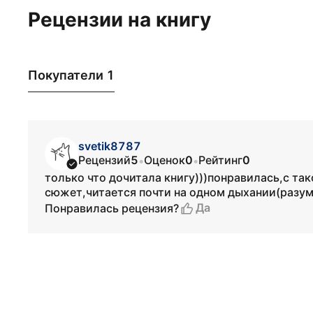
Рецензии на книгу
Покупатели 1
svetik8787
Рецензий
5
Оценок
0
Рейтинг
0
•
•
только что дочитала книгу)))понравилась,с та
сюжет,читается почти на одном дыхании(разум
Да
Понравилась рецензия?