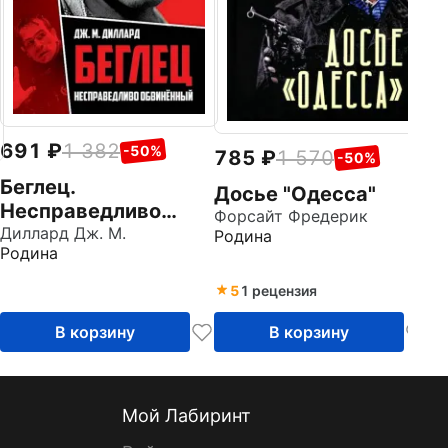
691
1 382
-50%
785
1 570
-50%
Беглец.
Досье "Одесса"
Несправедливо
Форсайт Фредерик
обвиненный
Диллард Дж. М.
Родина
Родина
5
1 рецензия
В корзину
В корзину
Мой Лабиринт