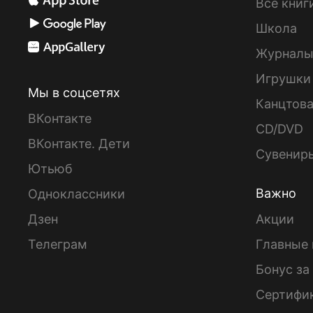
Все книг
Школа
Журнал
Игрушки
Мы в соцсетях
Канцтов
ВКонтакте
CD/DVD
ВКонтакте. Дети
Сувенир
Ютьюб
Важно
Одноклассники
Дзен
Акции
Телеграм
Главные 
Бонус за
Сертифи