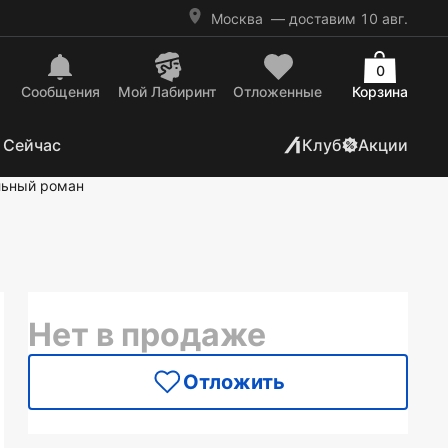
Москва
— доставим 10 авг.
0
Сообщения
Mой Лабиринт
Отложенные
Корзина
 Сейчас
Клуб
Акции
льный роман
Нет в продаже
Отложить