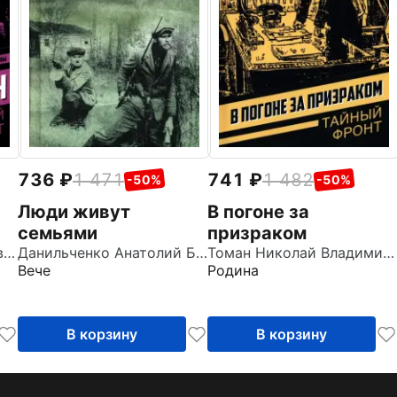
736
1 471
741
1 482
-50%
-50%
Люди живут
В погоне за
семьями
призраком
Азаров Алексей Сергеевич
Данильченко Анатолий Борисович
Томан Николай Владимирович
Вече
Родина
В корзину
В корзину