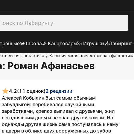
транные
Школа
Канцтовары
Игрушки
Лабиринт.
ственная фантастика
Классическая отечественная фантастик
/
а
: Роман Афанасьев
4.2
(11 оценок)
2 рецензии
Алексей Кобылин был самым обычным
забулдыгой: перебивался случайными
заработками, крепко выпивал с друзьями, жил
сегодняшним днем и не знал другой жизни. Но
однажды другая жизнь сама постучалась к нему
в двери в облике двух вооруженных до зубов