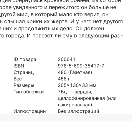
ация обернулась кровавой бойней, из которой
сле увиденного и пережитого он больше не
ругой мир, в который мало кто верит, он
он слышал крики их жертв. И у него нет другого
вших и продолжить их дело. Он должен
го города. И повезет ли ему в следующий раз -
ID товара
200641
ISBN
978-5-699-35417-7
Страниц
480
(Газетная)
Вес
458
г
Размеры
205x130x33
мм
Тип обложки
7Бц - твердая,
целлофанированная (или
лакированная)
Иллюстрации
Без иллюстраций