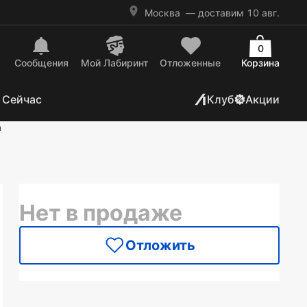
Москва
— доставим 10 авг.
0
Сообщения
Mой Лабиринт
Отложенные
Корзина
 Сейчас
Клуб
Акции
а
Нет в продаже
Отложить