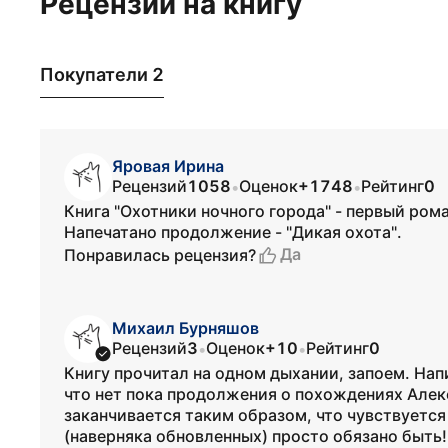
Рецензии на книгу
Покупатели 2
Яровая Ирина
Рецензий
1058
Оценок
+1748
Рейтинг
0
•
•
Книга "Охотники ночного города" - первый ром
Напечатано продолжение - "Дикая охота".
Да
Понравилась рецензия?
Михаил Бурняшов
Рецензий
3
Оценок
+10
Рейтинг
0
•
•
Книгу прочитал на одном дыхании, запоем. Нап
что нет пока продолжения о похождениях Алексе
заканчивается таким образом, что чувствуется
(наверняка обновленных) просто обязано быть!