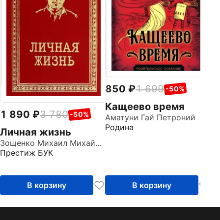
Ро
850
1 699
-50%
Кащеево время
1 890
3 780
-50%
Аматуни Гай Петроний
Родина
Личная жизнь
Зощенко Михаил Михайлович
Престиж БУК
В корзину
В корзину