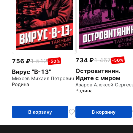
734
1 467
756
1 512
-50%
-50%
Островитянин.
Вирус "В-13"
Идите с миром
Михеев Михаил Петрович
Родина
Родина
В корзину
В корзину