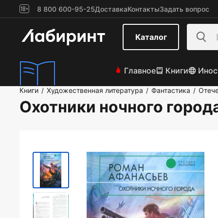
8 800 600-95-25
Доставка
Контакты
Задать вопрос
Каталог
Главное
Книги
Инос
Книги
Художественная литература
Фантастика
Отече
/
/
/
Охотники ночного город