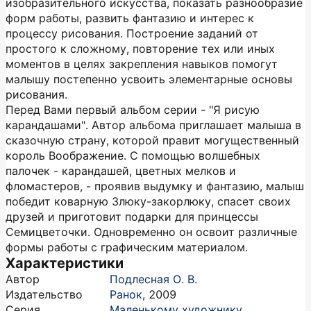
изобразительного искусства, показать разнообразие
форм работы, развить фантазию и интерес к
процессу рисования. Построение заданий от
простого к сложному, повторение тех или иных
моментов в целях закрепления навыков помогут
малышу постепенно усвоить элементарные основы
рисования.
Перед Вами первый альбом серии - "Я рисую
карандашами". Автор альбома приглашает малыша в
сказочную страну, которой правит могущественный
король Воображение. С помощью волшебных
палочек - карандашей, цветных мелков и
фломастеров, - проявив выдумку и фантазию, малыш
победит коварную Злюку-закорлюку, спасет своих
друзей и приготовит подарки для принцессы
Семицветочки. Одновременно он освоит различные
формы работы с графическим материалом.
Характеристики
Автор
Подлесная О. В.
Издательство
Ранок
,
2009
Серия
Маленькому художнику