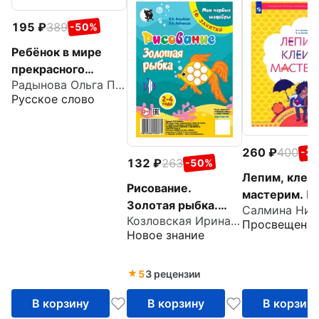
195
389
-50%
Ребёнок в мире
прекрасного
Радынова Ольга Петровна
Программа
Русское слово
художественно-
эстетического
развития детей
260
400
-3
дошкольного
132
263
-50%
возраста
Лепим, клеи
Рисование.
мастерим. П
Золотая рыбка.
для детей 5-
Козловская Ирина Валерьевна
Младшая группа 2-
Просвещени
ФГОС ДО
Новое знание
4 года. Мои первые
шедевры. 16
занятий
5
3 рецензии
В корзину
В корзину
В корзин