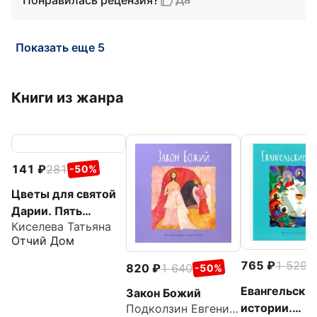
Показать еще 5
Книги из жанра
141
281
-50%
Цветы для святой
Дарии. Пять
Киселева Татьяна
паломничеств по
Отчий Дом
Истринской земле
765
1 529
-
820
1 640
-50%
Евангельски
Закон Божий
истории.
Подколзин Евгений Николаевич