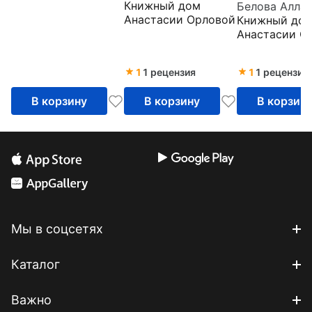
Книжный дом
Белова Алла
Православие
Анастасии Орловой
Книжный до
детей
Анастасии О
1
1 рецензия
1
1 рецензия
В корзину
В корзину
В корзин
Мы в соцсетях
Каталог
Важно