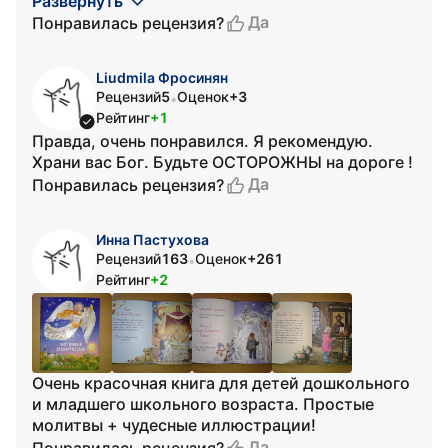
Развернуть
Да
Понравилась рецензия?
Liudmila Фросинян
Рецензий
5
Оценок
+3
•
Рейтинг
+1
Правда, очень понравился. Я рекомендую.
Храни вас Бог. Будьте ОСТОРОЖНЫ на дороге !
Да
Понравилась рецензия?
Инна Пастухова
Рецензий
163
Оценок
+261
•
Рейтинг
+2
Очень красочная книга для детей дошкольного
и младшего школьного возраста. Простые
молитвы + чудесные иллюстрации!
Да
Понравилась рецензия?