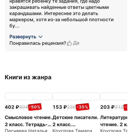
нравятся ребёнку те задания, где надо
закрашивать найденные ответы цветными
карандашами. Интереснее это делать
маркером, хотя из-за небольшой плотности
бу...
Развернуть
Да
Понравилась рецензия?
Книги из жанра
402
804
153
236
203
312
-50%
-35%
-3
Смысловое чтение.
Детские писатели.
Литературно
2 класс. Тетрадь-
2 класс.
чтение. 2 кла
Песняева Наталья Александровна
Круглова Тамара Александровна
тренажёр
Познавательные
Как я понял т