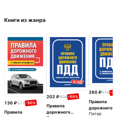
Книги из жанра
260
519
-5
202
404
-50%
Правила
136
271
-50%
Правила
дорожного
дорожного
Правила
Питер
движения 20