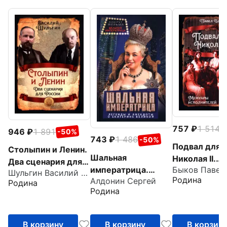
757
1 514
-
946
1 891
-50%
743
1 486
-50%
Подвал для
Столыпин и Ленин.
Шальная
Николая II.
Два сценария для
императрица.
Мемуары
Шульгин Василий Витальевич
России
Родина
Алдонин Сергей
Легенды и
исполнителе
Родина
Родина
анекдоты о
Екатерине Великой
В корзину
В корзину
В корзин