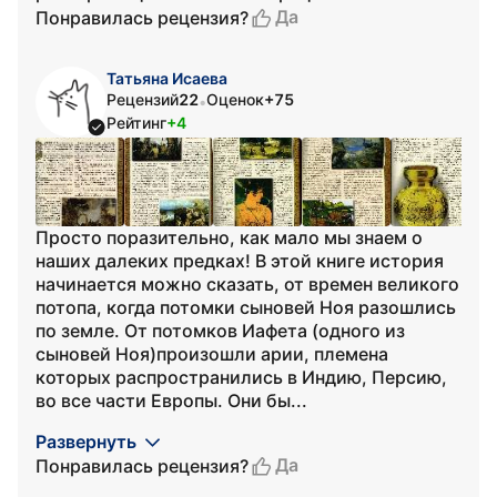
Да
Понравилась рецензия?
Татьяна Исаева
Рецензий
22
Оценок
+75
•
Рейтинг
+4
Просто поразительно, как мало мы знаем о
наших далеких предках! В этой книге история
начинается можно сказать, от времен великого
потопа, когда потомки сыновей Ноя разошлись
по земле. От потомков Иафета (одного из
сыновей Ноя)произошли арии, племена
которых распространились в Индию, Персию,
во все части Европы. Они бы...
Развернуть
Да
Понравилась рецензия?