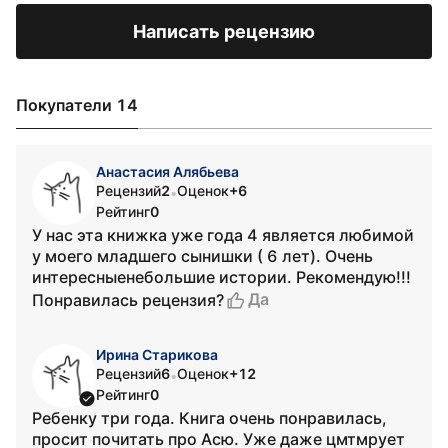
Написать рецензию
Покупатели 14
Анастасия Алябьева
Рецензий
2
Оценок
+6
•
Рейтинг
0
У нас эта книжка уже года 4 является любимой
у моего младшего сынишки ( 6 лет). Очень
интересныенебольшие истории. Рекомендую!!!
Да
Понравилась рецензия?
Ирина Старикова
Рецензий
6
Оценок
+12
•
Рейтинг
0
Ребенку три года. Книга очень понравилась,
просит почитать про Асю. Уже даже цмтмрует