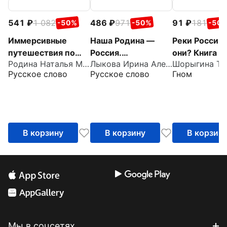
541
1 082
486
971
91
181
-50%
-50%
-50
Иммерсивные
Наша Родина —
Реки России.
путешествия по
Россия.
они? Книга д
Родина Наталья Михайловна
Лыкова Ирина Александровна
родной стране с
Парциальная
воспитателе
Русское слово
Русское слово
Гном
детьми 4–5 лет.
образовательная
гувернеров и
Методическое
программа
родителей
пособие
патриотической
направленности
В корзину
В корзину
В корзин
Мы в соцсетях