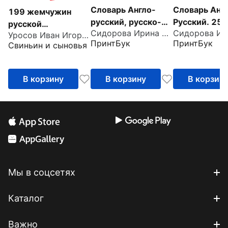
Словарь Англо-
Словарь Анг
199 жемчужин
русский, русско-
Русский. 25
русской
Сидорова Ирина Вадимовна
английский. 45000
слов
Уросов Иван Игоревич
фразеологии.
ПринтБук
ПринтБук
Свиньин и сыновья
слов
Школьный русско-
английский
этимологический
В корзину
В корзину
В корзин
словарь
фразеологизмов
Мы в соцсетях
Каталог
Важно