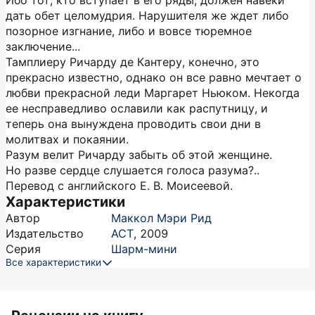
Ибо тот, кто вступает в его ряды, должен навеки
дать обет целомудрия. Нарушителя же ждет либо
позорное изгнание, либо и вовсе тюремное
заключение...
Тамплиеру Ричарду де Кантеру, конечно, это
прекрасно известно, однако он все равно мечтает о
любви прекрасной леди Маргарет Ньюком. Некогда
ее несправедливо ославили как распутницу, и
теперь она вынуждена проводить свои дни в
молитвах и покаянии.
Разум велит Ричарду забыть об этой женщине.
Но разве сердце слушается голоса разума?..
Перевод с английского Е. В. Моисеевой.
Характеристики
Автор
Маккол Мэри Рид
Издательство
АСТ
,
2009
Серия
Шарм-мини
Все характеристики