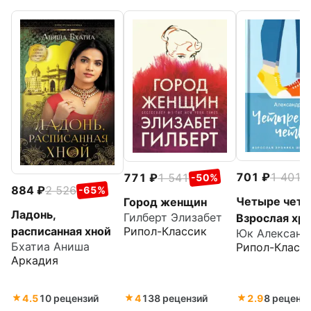
701
1 401
771
1 541
-
-50%
884
2 526
-65%
Четыре четв
Город женщин
Ладонь,
Гилберт Элизабет
Взрослая хр
расписанная хной
Рипол-Классик
Юк Александ
школьной лю
Бхатиа Аниша
Рипол-Класс
Аркадия
4.5
10 рецензий
4
138 рецензий
2.9
8 реценз