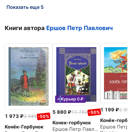
Показать еще 5
Книги автора
Ершов Петр Павлович
Курьер 0 ₽
1 199
2 39
5 880
11 760
-50%
1 973
3 945
-50%
Конёк-горбу
Конек-горбунок
Конёк-Горбунок
Ершов Петр Павлович