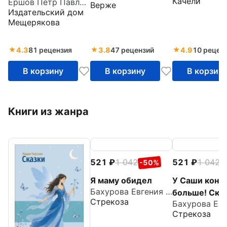
Качели
Ершов Петр Павлович
Верже
Издательский дом
Мещерякова
4.3
81 рецензия
3.8
47 рецензий
4.9
10 рецен
В корзину
В корзину
В корзин
Книги из жанра
521
1 042
521
1 042
-50%
-
Я маму обидел
У Саши конф
Бахурова Евгения Петровна
больше! Ска
Стрекоза
про нежадн
Стрекоза
малышей