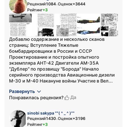
Рецензий
1084
Оценок
+3644
•
Рейтинг
+3
Добавлю содержание и несколько сканов
страниц: Вступление Тяжелые
бомбардировщики в России и СССР
Проектирование и постройка опытного
экземпляра АНТ-42 Двигатели АМ-35А
"Дублер" по прозвищу "Борода" Начало
серийного производства Авиационные дизели
М-30 и М-40 Накануне войны Участие в Вел...
Развернуть
Да
Понравилась рецензия?
sinobi sakypa ""( ^ _ ^ )""
Рецензий
1430
Оценок
+3196
•
Рейтинг
+3