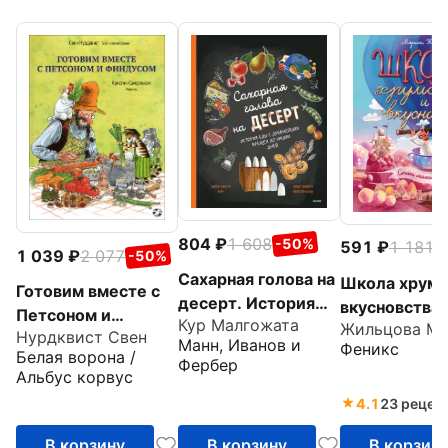
804
1 608
-50%
591
1 181
-
1 039
2 077
-50%
Сахарная голова на
Школа хрумс
Готовим вместе с
десерт. История
вкусновства
Петсоном и
Кур Малгожата
еды с древнейших
Нурдквист Свен
Финдусом
Манн, Иванов и
Феникс
времён до наших
Белая ворона /
Фербер
дней
Альбус корвус
4.1
23 рецен
В корзину
В корзину
В корзин