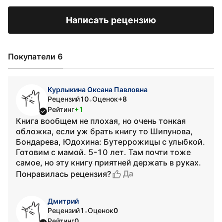
Написать рецензию
Покупатели 6
Курлыкина Оксана Павловна
Рецензий
10
Оценок
+8
•
Рейтинг
+1
Книга вообщем не плохая, но очень тонкая
обложка, если уж брать книгу то Шипунова,
Бондарева, Юдохина: Бутеррожицы с улыбкой.
Готовим с мамой. 5-10 лет. Там почти тоже
самое, но эту книгу приятней держать в руках.
Да
Понравилась рецензия?
Дмитрий
Рецензий
1
Оценок
0
•
Рейтинг
0