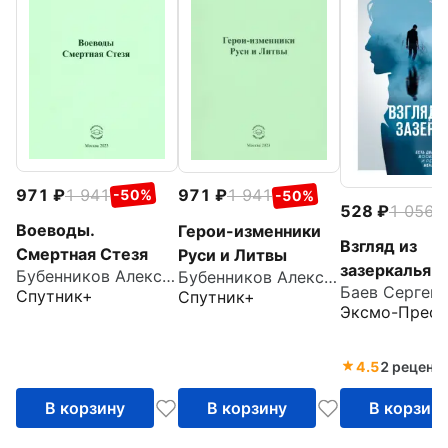
971
1 941
971
1 941
-50%
-50%
528
1 056
-
Воеводы.
Герои-изменники
Взгляд из
Смертная Стезя
Руси и Литвы
зазеркалья
Бубенников Александр Николаевич
Бубенников Александр Николаевич
Спутник+
Спутник+
Эксмо-Пресс
4.5
2 реценз
В корзину
В корзину
В корзин