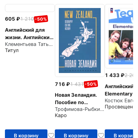
605
1 210
-50%
Английский для
жизни. Английский
Клементьева Татьяна Борисовна
язык в реальных
Титул
ситуациях.
Самоучитель
1 433
2 20
716
1 431
-50%
Английский я
Elementary
Новая Зеландия.
Пособие по
Просвещени
Трофимова-Рыбкина Екатерина Анатольевна
страноведению.
Каро
География,
история, культура
В корзину
В корзину
В корзин