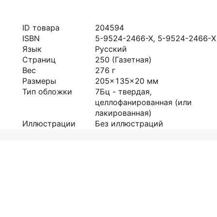
ID товара
204594
ISBN
5-9524-2466-X, 5-9524-2466-Х
Язык
Русский
Страниц
250
(Газетная)
Вес
276
г
Размеры
205x135x20
мм
Тип обложки
7Бц - твердая,
целлофанированная (или
лакированная)
Иллюстрации
Без иллюстраций