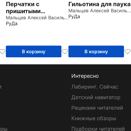
Перчатки с
Гильотина для паука
пришитыми
Мальцев Алексей Васильевич
РуДа
пальцами
Мальцев Алексей Васильевич
РуДа
В корзину
В корзину
Интересно
и
Лабиринт. Сейчас
Детский навигатор
ы
Рецензии читателей
Книжные обзоры
ары
Подборки читателей