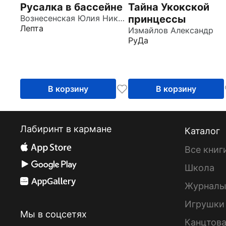
Русалка в бассейне
Тайна Укокской
Вознесенская Юлия Николаевна
принцессы
Лепта
Измайлов Александр
РуДа
В корзину
В корзину
Лабиринт в кармане
Каталог
Все книг
Школа
Журнал
Игрушки
Мы в соцсетях
Канцтов