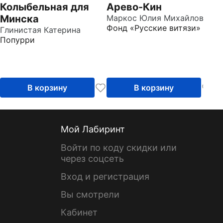
Колыбельная для
Арево-Кин
М
Минска
Маркос Юлия Михайловна
с
Фонд «Русские витязи»
Глинистая Катерина
Го
Попурри
Д
В корзину
В корзину
Мой Лабиринт
Войти по коду скидки или
через соцсеть
Вход и регистрация
Вы смотрели
Кабинет