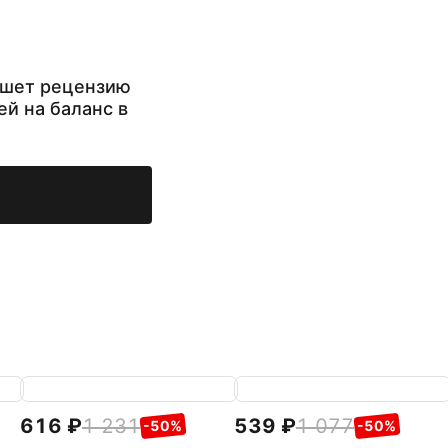
ишет рецензию
ей на баланс в
616
1 231
539
1 077
-50%
-50%