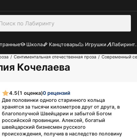
транные
Школа
Канцтовары
Игрушки
Лабиринт.
роза
Сентиментальная отечественная проза
Современный се
/
/
алия Кочелаева
4.5
(1 оценка)
0 рецензий
Две половинки одного старинного кольца
хранятся за тысячи километров друг от друга, в
благополучной Швейцарии и забытой Богом
российской провинции. Алексей, богатый
швейцарский бизнесмен русского
происхождения, получив в наследство половину