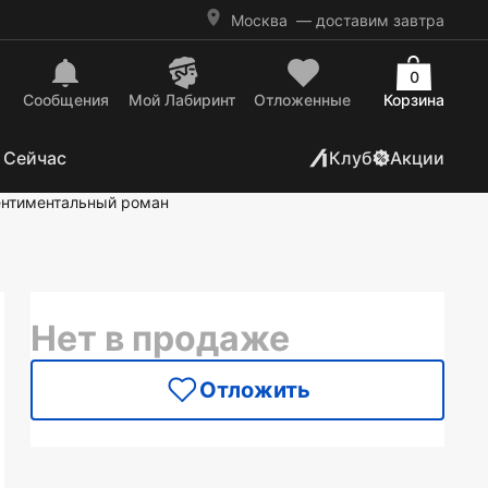
Москва
— доставим завтра
0
Сообщения
Mой Лабиринт
Отложенные
Корзина
 Сейчас
Клуб
Акции
нтиментальный роман
Нет в продаже
Отложить