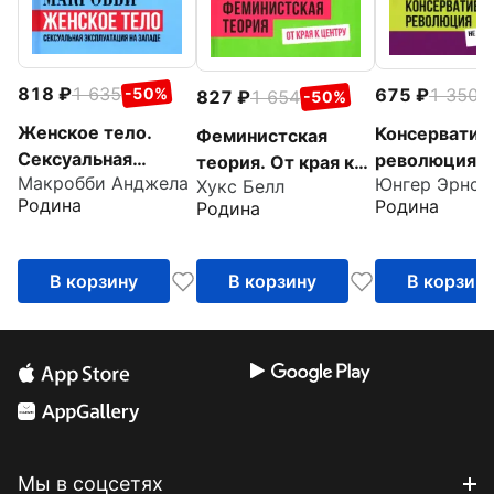
818
1 635
675
1 350
-50%
-
827
1 654
-50%
Женское тело.
Консерватив
Феминистская
Сексуальная
революция. 
теория. От края к
Макробби Анджела
Юнгер Эрнст
эксплуатация на
изменяя ниче
Хукс Белл
центру
Родина
Родина
Родина
Западе
изменить вс
В корзину
В корзину
В корзин
Мы в соцсетях