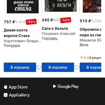
245
490
-50%
515
1 030
-
757
1 513
-50%
Сага о Хельги
Обронила си
Дикая охота
Пишенин Алексей
перо из гнез
короля Стаха
Городец
Короткевич Владимир Семенович
Вече
Попурри
4.5
4 реценз
В корзину
В корзину
В корзин