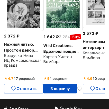
2 573
2 372
1 642
3 284
-50%
Нетипичный
Нежной нитью.
Wild Creations.
интерьер ти
Простой декор,
Вдохновляющие
квартиры.
Безручко Нина
уютная вышивка и
Картер Хилтон
идеи и проекты по
Бомбора
Практическо
ИД Комсомольская
Бомбора
домашняя выпечка
созданию дикого
руководство
правда
интерьера
дизайну инт
для владель
4.7
17 рецензий
5
1 рецензия
4.9
10 рецен
Отложить
В корзину
Отлож