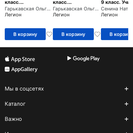
класс.
класс.
9 класс. Учи
Гарькавская Ольга Геннадьевна
Гарькавская Ольга Геннадьевна
Орфографический
Орфография.
писать сочин
Легион
Легион
Легион
тренинг
Практикум
Задание 13.
В корзину
В корзину
В корзин
Мы в соцсетях
Каталог
Важно