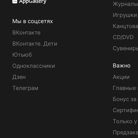
Журнал
Игрушки
Мы в соцсетях
Канцтов
ВКонтакте
CD/DVD
ВКонтакте. Дети
Сувенир
Ютьюб
Важно
Одноклассники
Дзен
Акции
Телеграм
Главные 
Бонус за
Сертифи
Только у
Предзак