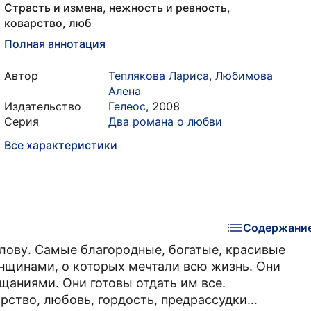
Страсть и измена, нежность и ревность,
коварство, люб
Полная аннотация
Автор
Теплякова Лариса
,
Любимова
Алена
Издательство
Гелеос
,
2008
Серия
Два романа о любви
Все характеристики
Содержани
олову. Самые благородные, богатые, красивые
нщинами, о которых мечтали всю жизнь. Они
щаниями. Они готовы отдать им все.
арство, любовь, гордость, предрассудки…