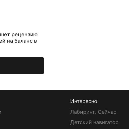
ишет рецензию
ей на баланс в
Интересно
и
Лабиринт. Сейчас
Детский навигатор