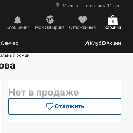
Москва
— доставим 11 авг.
0
Сообщения
Mой Лабиринт
Отложенные
Корзина
 Сейчас
Клуб
Акции
тальный роман
ова
Нет в продаже
Отложить