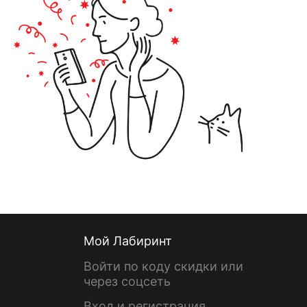
Мой Лабиринт
Войти по коду скидки или
через соцсеть
Вход и регистрация