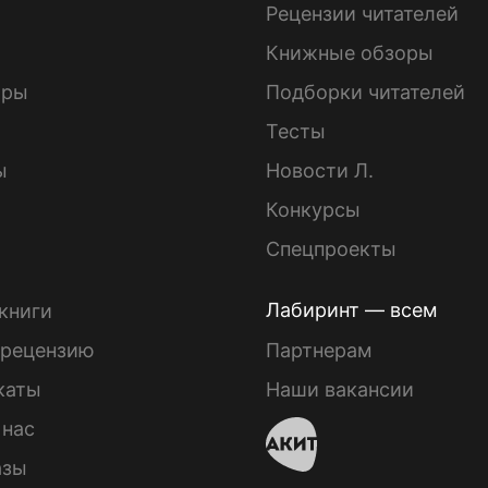
ы
Рецензии читателей
Книжные обзоры
ары
Подборки читателей
Тесты
ы
Новости Л.
Конкурсы
Спецпроекты
Лабиринт — всем
книги
 рецензию
Партнерам
каты
Наши вакансии
 нас
азы