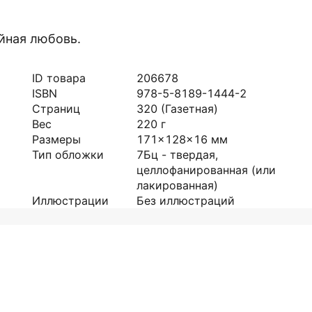
йная любовь.
ID товара
206678
ISBN
978-5-8189-1444-2
Страниц
320
(Газетная)
Вес
220
г
Размеры
171x128x16
мм
Тип обложки
7Бц - твердая,
целлофанированная (или
лакированная)
Иллюстрации
Без иллюстраций