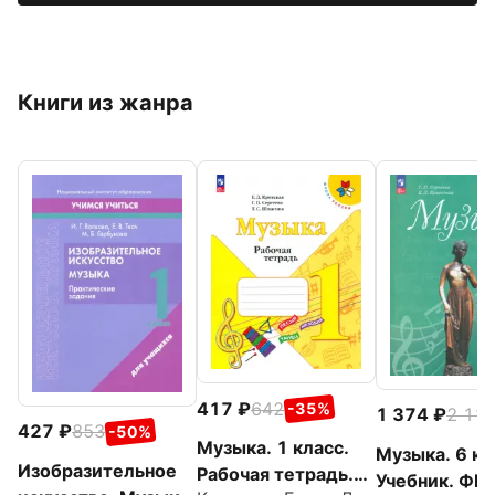
Книги из жанра
417
642
-35%
1 374
2 11
427
853
-50%
Музыка. 1 класс.
Музыка. 6 кл
Изобразительное
Рабочая тетрадь.
Учебник. ФГ