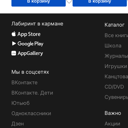
В корзину
В корзину
Лабиринт в кармане
Каталог
Все книг
Школа
Журнал
Игрушки
Мы в соцсетях
Канцтов
ВКонтакте
CD/DVD
ВКонтакте. Дети
Сувенир
Ютьюб
Важно
Одноклассники
Дзен
Акции