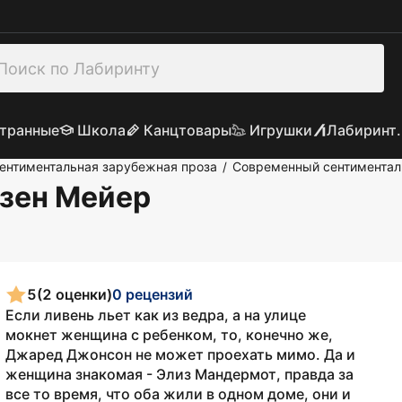
транные
Школа
Канцтовары
Игрушки
Лабиринт.
ентиментальная зарубежная проза
Современный сентиментал
/
юзен Мейер
5
(2 оценки)
0 рецензий
Если ливень льет как из ведра, а на улице
мокнет женщина с ребенком, то, конечно же,
Джаред Джонсон не может проехать мимо. Да и
женщина знакомая - Элиз Мандермот, правда за
все то время, что оба жили в одном доме, они и