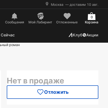
Москва
— доставим 10 авг.
0
Сообщения
Mой Лабиринт
Отложенные
Корзина
 Сейчас
Клуб
Акции
ьный роман
Нет в продаже
Отложить