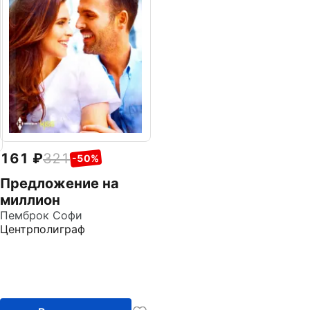
161
321
-50%
Предложение на
миллион
Пемброк Софи
Центрполиграф