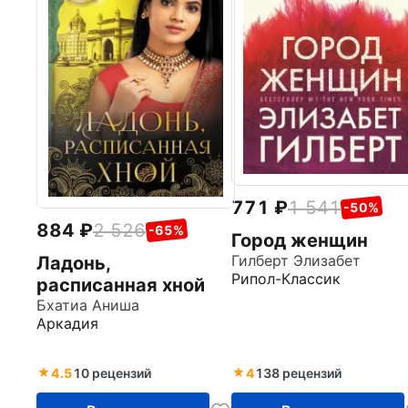
771
1 541
-50%
884
2 526
-65%
Город женщин
Гилберт Элизабет
Ладонь,
Рипол-Классик
расписанная хной
Бхатиа Аниша
Аркадия
4.5
10 рецензий
4
138 рецензий