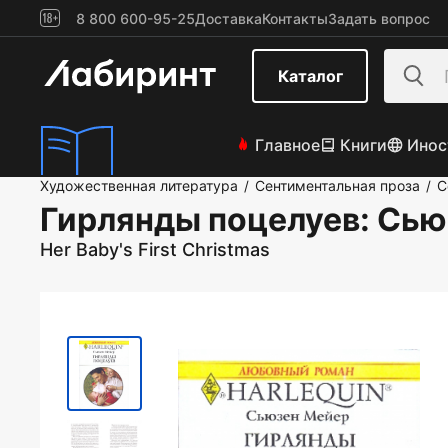
8 800 600-95-25
Доставка
Контакты
Задать вопрос
Каталог
Главное
Книги
Инос
Художественная литература
Сентиментальная проза
С
/
/
Гирлянды поцелуев
: Сь
Her Baby's First Christmas