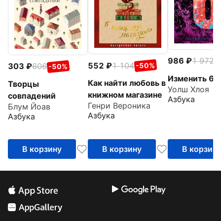
986
1 972
-
552
1 104
303
606
-50%
-50%
Изменить 6-
Как найти любовь в
Творцы
Уолш Хлоя
книжном магазине
совпадений
Азбука
Генри Вероника
Блум Йоав
Азбука
Азбука
В корзину
В корзину
В корзин