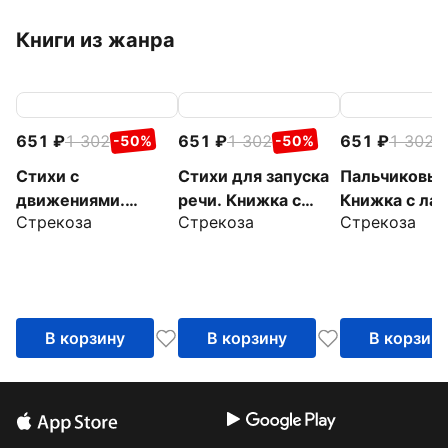
Книги из жанра
651
1 302
651
1 302
651
1 302
-50%
-50%
-
Стихи с
Стихи для запуска
Пальчиковые
движениями.
речи. Книжка с
Книжка с ла
Стрекоза
Стрекоза
Стрекоза
Книжка с лапками
лапками
В корзину
В корзину
В корзин