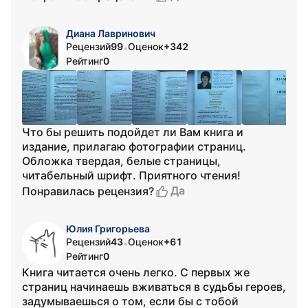
Диана Лавринович
Рецензий
99
Оценок
+342
•
Рейтинг
0
Что бы решить подойдет ли Вам книга и
издание, прилагаю фотографии страниц.
Обложка твердая, белые страницы,
читабельный шрифт. Приятного чтения!
Да
Понравилась рецензия?
Юлия Григорьева
Рецензий
43
Оценок
+61
•
Рейтинг
0
Книга читается очень легко. С первых же
страниц начинаешь вживаться в судьбы героев,
задумываешься о том, если бы с тобой