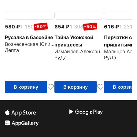
580
1 160
654
1 308
616
1 231
-50%
-50%
-
Русалка в бассейне
Тайна Укокской
Перчатки с
Вознесенская Юлия Николаевна
принцессы
пришитыми
Лепта
Измайлов Александр
пальцами
РуДа
РуДа
В корзину
В корзину
В корзин