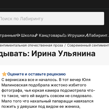
транные
Школа
Канцтовары
Игрушки
Лабиринт.
ентиментальная отечественная проза
Современный сентимен
/
здывать
: Ирина Ульянина
Оцените и оставьте рецензию
С вернисажа все и началось. В тот вечер Юля
Малиновская подобрала жестоко избитого
фотографа, чья юркая камера подсмотрела что-
то такое, чего ей видеть совсем не следовало.
Мало того что нахальный папарацци навязался
пожить у девушки под видом ее жениха,