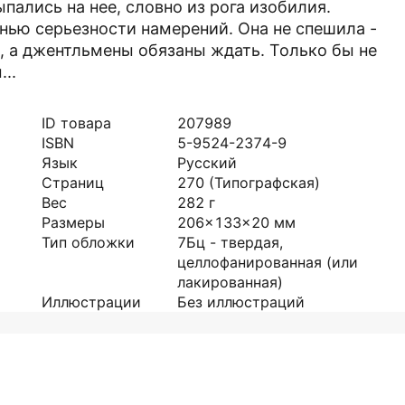
ались на нее, словно из рога изобилия.
енью серьезности намерений. Она не спешила -
, а джентльмены обязаны ждать. Только бы не
..
ID товара
207989
ISBN
5-9524-2374-9
Язык
Русский
Страниц
270
(Типографская)
Вес
282
г
Размеры
206x133x20
мм
Тип обложки
7Бц - твердая,
целлофанированная (или
лакированная)
Иллюстрации
Без иллюстраций