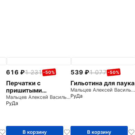
616
1 231
539
1 077
-50%
-50%
Перчатки с
Гильотина для паука
пришитыми
Мальцев Алексей Васильевич
РуДа
пальцами
Мальцев Алексей Васильевич
РуДа
В корзину
В корзину