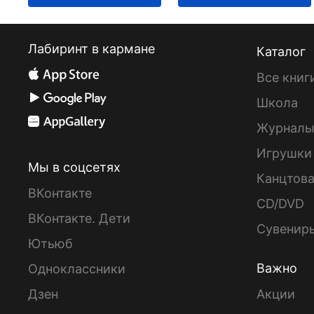
Лабиринт в кармане
Каталог
Все книг
Школа
Журнал
Игрушки
Мы в соцсетях
Канцтов
ВКонтакте
CD/DVD
ВКонтакте. Дети
Сувенир
Ютьюб
Важно
Одноклассники
Дзен
Акции