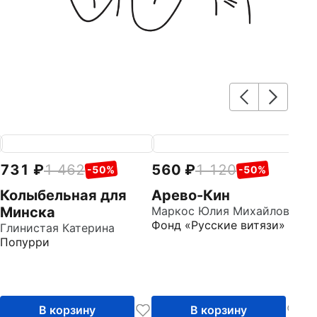
731
1 462
560
1 120
7
-50%
-50%
Колыбельная для
Арево-Кин
М
Минска
Маркос Юлия Михайловна
с
Фонд «Русские витязи»
Глинистая Катерина
Го
Попурри
Д
В корзину
В корзину