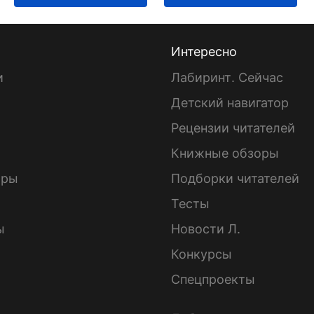
Интересно
и
Лабиринт. Сейчас
Детский навигатор
ы
Рецензии читателей
Книжные обзоры
ары
Подборки читателей
Тесты
ы
Новости Л.
Конкурсы
Спецпроекты