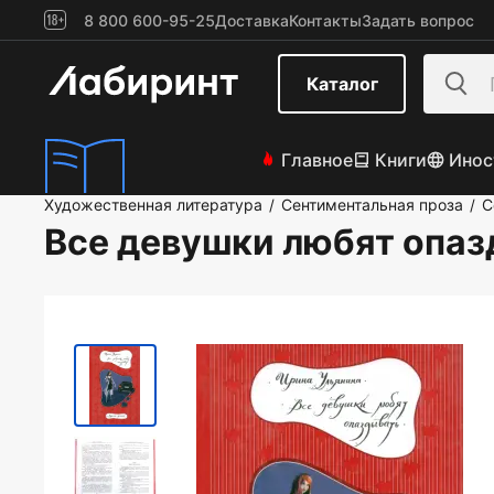
8 800 600-95-25
Доставка
Контакты
Задать вопрос
Каталог
Главное
Книги
Инос
Художественная литература
Сентиментальная проза
С
/
/
Все девушки любят опа