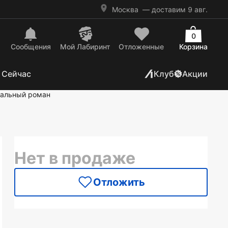
Москва
— доставим 9 авг.
0
Сообщения
Mой Лабиринт
Отложенные
Корзина
 Сейчас
Клуб
Акции
тальный роман
Нет в продаже
Отложить