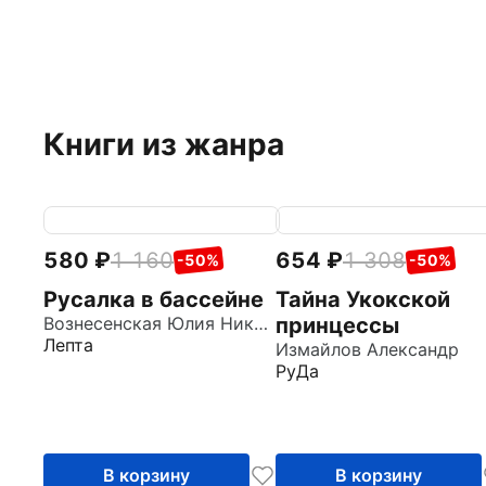
Книги из жанра
580
1 160
654
1 308
-50%
-50%
Русалка в бассейне
Тайна Укокской
Вознесенская Юлия Николаевна
принцессы
Лепта
Измайлов Александр
РуДа
В корзину
В корзину