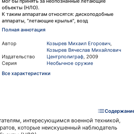
мог бы принять за неопознанные летающие
объекты (НЛО).
К таким аппаратам относятся: дископодобные
аппараты, "летающие крылья", возд
Полная аннотация
Автор
Козырев Михаил Егорович
,
Козырев Вячеслав Михайлович
Издательство
Центрполиграф
,
2009
Серия
Необычное оружие
Все характеристики
Содержани
итателям, интересующимся военной техникой,
ратов, которые неискушенный наблюдатель