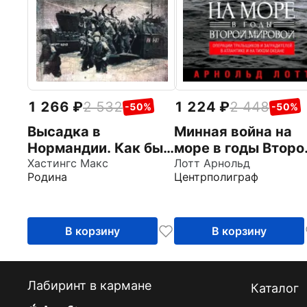
1 266
2 532
1 224
2 448
-50%
-50%
Высадка в
Минная война на
Нормандии. Как был
море в годы Второ
открыт Второй
Хастингс Макс
мировой. Операци
Лотт Арнольд
Родина
Центрполиграф
фронт
тральщиков и
заградителей
В корзину
В корзину
Лабиринт в кармане
Каталог