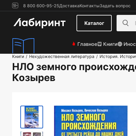
8 800 600-95-25
Доставка
Контакты
Задать вопрос
Каталог
Главное
Книги
Инос
Книги
Нехудожественная литература
История. Истори
/
/
НЛО земного происхожде
Козырев