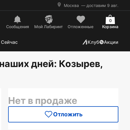
Москва
— доставим 9 авг.
0
Сообщения
Mой Лабиринт
Отложенные
Корзина
 Сейчас
Клуб
Акции
 наших дней
: Козырев,
Нет в продаже
Отложить