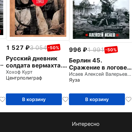
1 527
3 054
-50%
996
1 991
-50%
Русский дневник
Берлин 45.
й
солдата вермахта.
Сражение в логове
и
От Вислы до Волги.
Хохоф Курт
зверя
Исаев Алексей Валерьевич
Центрполиграф
1941-1943
Яуза
В корзину
В корзину
Интересно