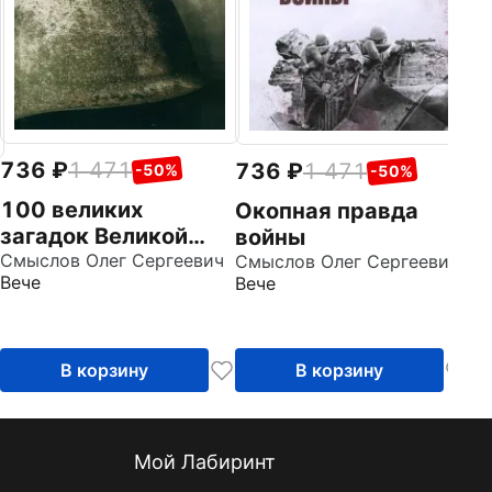
736
1 471
736
1 471
-50%
-50%
100 великих
Окопная правда
загадок Великой
войны
Отечественной
Смыслов Олег Сергеевич
Смыслов Олег Сергеевич
Вече
Вече
войны
В корзину
В корзину
Мой Лабиринт