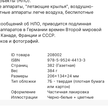
бъекты (НЛО).
е аппараты, "летающие крылья", воздушно-
тные аппараты легче воздуха, беспилотные
сообщений об НЛО, приводится подлинная
 аппаратов в Германии времен Второй мировой
 Канаде, Франции и СССР.
ков и фотографий.
ID товара
208002
ISBN
978-5-9524-4413-3
Страниц
382
(Газетная)
Вес
384
г
Размеры
206x134x24
мм
Тип обложки
7Б - твердая (плотная бумага
или картон)
Оформление
Частичная лакировка
Иллюстрации
Черно-белые + цветные