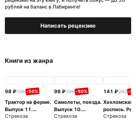
рецензию на эту книгу, и получить бонус — до 50
рублей на баланс в Лабиринте!
Написать рецензию
Книги из жанра
98
196
98
196
141
282
-50%
-50%
-5
Трактор на ферме.
Самолеты, поезда.
Хохломская
Выпуск 11.
Выпуск 10.
роспись. Рас
Стрекоза
Стрекоза
Стрекоза
Раскраска с
Раскраска с
с наклейкам
толстым цветным
толстым цветным
контуром
контуром