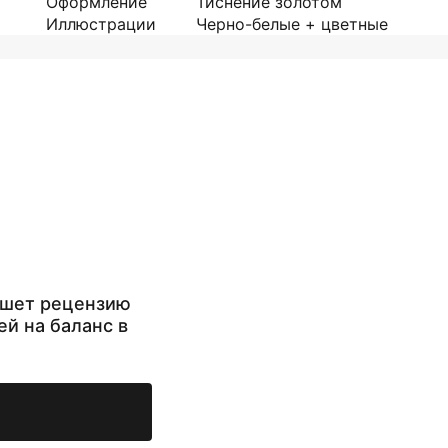
Оформление
Тиснение золотом
Иллюстрации
Черно-белые + цветные
ишет рецензию
ей на баланс в