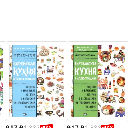
917
1 833
917
1 833
-50%
-50%