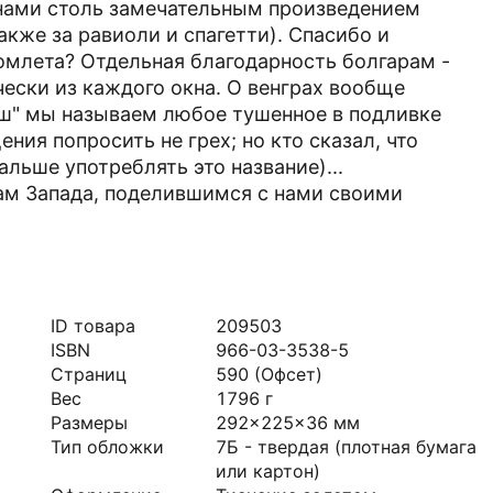
 нами столь замечательным произведением
акже за равиоли и спагетти). Спасибо и
 омлета? Отдельная благодарность болгарам -
чески из каждого окна. О венграх вообще
яш" мы называем любое тушенное в подливке
ения попросить не грех; но кто сказал, что
дальше употреблять это название)...
м Запада, поделившимся с нами своими
ID товара
209503
ISBN
966-03-3538-5
Страниц
590
(Офсет)
Вес
1796
г
Размеры
292x225x36
мм
Тип обложки
7Б - твердая (плотная бумага
или картон)