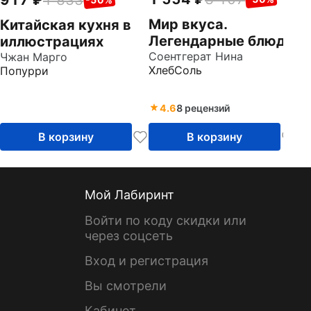
917
1 833
Мир вкуса.
Китайская кухня в
Легендарные блюда
иллюстрациях
со всего света
Соентгерат Нина
Чжан Марго
ХлебСоль
Попурри
4.6
8 рецензий
В корзину
В корзину
Мой Лабиринт
Войти по коду скидки или
через соцсеть
Вход и регистрация
Вы смотрели
Кабинет