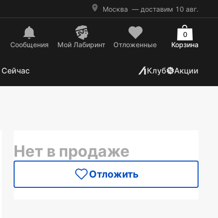
Москва
— доставим 10 авг.
0
Сообщения
Mой Лабиринт
Отложенные
Корзина
 Сейчас
Клуб
Акции
Нет в продаже
Отложить