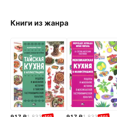
Книги из жанра
917
1 833
917
1 833
-50%
-50%