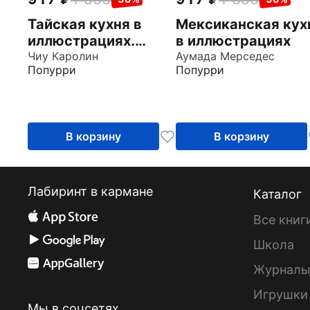
Тайская кухня в
Мексиканская кух
иллюстрациях.
в иллюстрациях
Рецепты и
Чиу Каролин
Аумада Мерседес
Попурри
Попурри
маленькие истории
о тайской
гастрономической
культуре
В корзину
В корзину
Лабиринт в кармане
Каталог
Все книг
Школа
Журнал
Игрушки
Мы в соцсетях