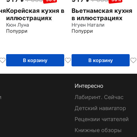
ня
Корейская кухня в
Вьетнамская кухня
иллюстрациях
в иллюстрациях
Кюн Луна
Нгуен Натали
Попурри
Попурри
В корзину
В корзину
Интересно
и
Лабиринт. Сейчас
Детский навигатор
ы
Рецензии читателей
Книжные обзоры