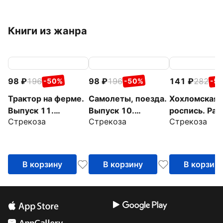
Книги из жанра
98
196
98
196
141
282
-50%
-50%
-5
Трактор на ферме.
Самолеты, поезда.
Хохломская
Выпуск 11.
Выпуск 10.
роспись. Рас
Стрекоза
Стрекоза
Стрекоза
Раскраска с
Раскраска с
с наклейкам
толстым цветным
толстым цветным
контуром
контуром
В корзину
В корзину
В корзин