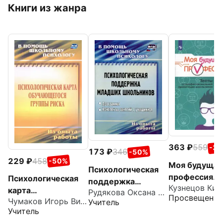
Книги из жанра
363
559
-3
173
346
-50%
229
458
-50%
Моя будуща
Психологическая
профессия. 
Психологическая
поддержка
класс. Тесты
карта
Рудякова Оксана Николаевна
младших
Просвещени
профессиона
Чумаков Игорь Витальевич
Учитель
обучающегося
школьников.
Учитель
ориентации
группы риска.
Программы,