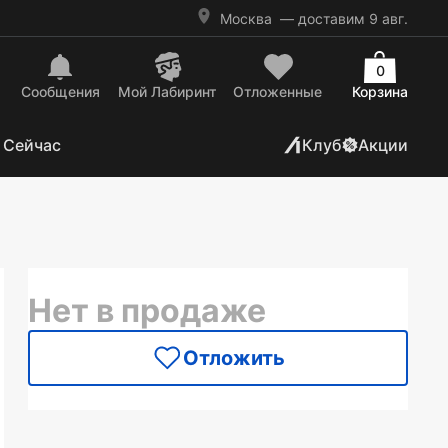
Москва
— доставим 9 авг.
0
Сообщения
Mой Лабиринт
Отложенные
Корзина
 Сейчас
Клуб
Акции
Нет в продаже
Отложить