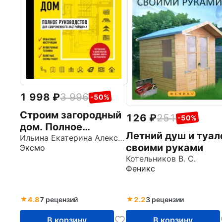
1 998
3 996
-50%
Строим загородный
126
251
-50%
дом. Полное
Летний душ и туал
руководство для
Ильина Екатерина Александровна
своими руками
Эксмо
современного
Котельников В. С.
застройщика
Феникс
4.8
7 рецензий
2.2
3 рецензии
В корзину
В корзину