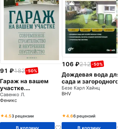
д
Об
Кр
106
212
-50%
91
182
-50%
Дождевая вода для
Гараж на вашем
сада и загородного
участке.
дома
Безе Карл Хайнц
BHV
Современное
Савенко Л.
Феникс
строительство и
внутреннее
обустройство
4.5
3 рецензии
4.6
6 рецензий
В корзину
В корзину