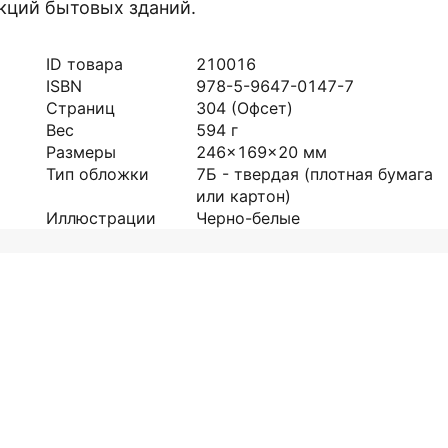
укций бытовых зданий.
ID товара
210016
ISBN
978-5-9647-0147-7
Страниц
304
(Офсет)
Вес
594
г
Размеры
246x169x20
мм
Тип обложки
7Б - твердая (плотная бумага
или картон)
Иллюстрации
Черно-белые