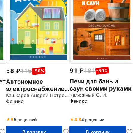
91
181
58
116
-50%
-50%
ет
Печи для бань и
Автономное
саун своими руками
электроснабжение
Калюжный С. И.
частного дома
Кашкаров Андрей Петрович
Феникс
Феникс
своими руками
5
5 рецензий
4.8
4 рецензии
В корзину
В корзину