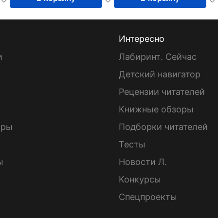
Интересно
и
Лабиринт. Сейчас
Детский навигатор
ы
Рецензии читателей
Книжные обзоры
ары
Подборки читателей
Тесты
ы
Новости Л.
Конкурсы
Спецпроекты