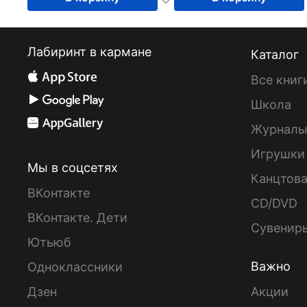
Лабиринт в кармане
Каталог
Все книг
Школа
Журнал
Игрушки
Мы в соцсетях
Канцтов
ВКонтакте
CD/DVD
ВКонтакте. Дети
Сувенир
Ютьюб
Важно
Одноклассники
Дзен
Акции