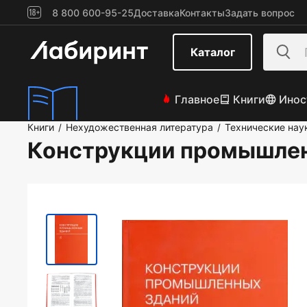
8 800 600-95-25
Доставка
Контакты
Задать вопрос
Каталог
Главное
Книги
Инос
Книги
Нехудожественная литература
Технические нау
/
/
Конструкции промышле