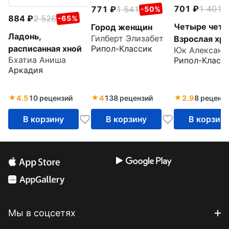
701
1 401
771
1 541
-
-50%
884
2 526
-65%
Четыре четв
Город женщин
Ладонь,
Гилберт Элизабет
Взрослая хр
расписанная хной
Рипол-Классик
Юк Александ
школьной лю
Бхатиа Аниша
Рипол-Класс
Аркадия
4.5
10 рецензий
4
138 рецензий
2.9
8 реценз
В корзину
В корзину
В корзин
Мы в соцсетях