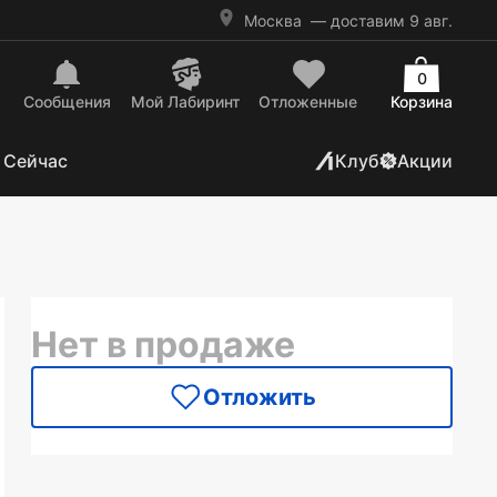
Москва
— доставим 9 авг.
0
Сообщения
Mой Лабиринт
Отложенные
Корзина
 Сейчас
Клуб
Акции
Нет в продаже
Отложить