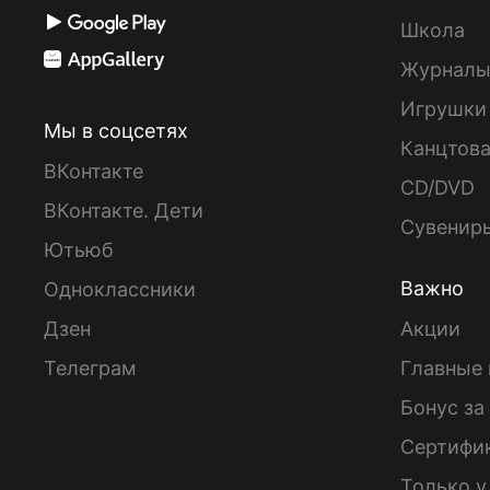
Школа
Журнал
Игрушки
Мы в соцсетях
Канцтов
ВКонтакте
CD/DVD
ВКонтакте. Дети
Сувенир
Ютьюб
Важно
Одноклассники
Дзен
Акции
Телеграм
Главные 
Бонус за
Сертифи
Только у