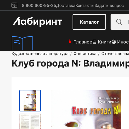
8 800 600-95-25
Доставка
Контакты
Задать вопрос
Каталог
Главное
Книги
Инос
Художественная литература
Фантастика
Отечественна
/
/
Клуб города N
: Владими