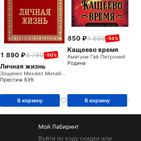
850
1 699
-50%
Кащеево время
1 890
3 780
-50%
Аматуни Гай Петроний
Родина
Личная жизнь
Зощенко Михаил Михайлович
Престиж БУК
В корзину
В корзину
Мой Лабиринт
Войти по коду скидки или