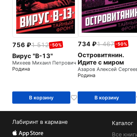
734
1 467
756
1 512
-50%
-50%
Островитянин.
Вирус "В-13"
Идите с миром
Михеев Михаил Петрович
Родина
Родина
В корзину
В корзину
Лабиринт в кармане
Каталог
Все книг