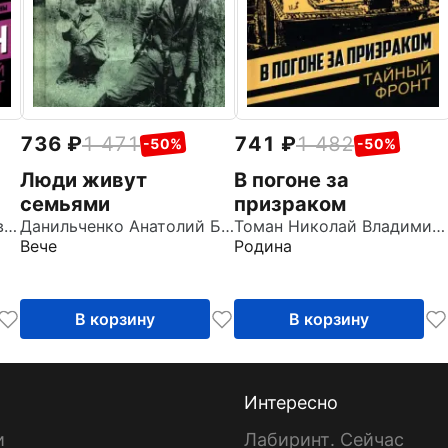
736
1 471
741
1 482
-50%
-50%
Люди живут
В погоне за
семьями
призраком
Азаров Алексей Сергеевич
Данильченко Анатолий Борисович
Томан Николай Владимирович
Вече
Родина
В корзину
В корзину
Интересно
и
Лабиринт. Сейчас