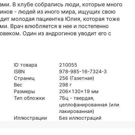
ами. В клубе собрались люди, которые много
гинов - людей из иного мира, ищущих свою
дит молодая пациентка Юлия, которая тоже
ми. Врач влюбляется в нее и постепенно
овеком. Один из андрогинов уводит его с
ID товара
210055
ISBN
978-985-16-7324-3
Страниц
256
(Газетная)
Вес
298
г
Размеры
206x130x19
мм
Тип обложки
7Бц - твердая,
целлофанированная (или
лакированная)
Иллюстрации
Без иллюстраций