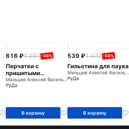
616
1 231
539
1 077
-50%
-50%
Перчатки с
Гильотина для паука
пришитыми
Мальцев Алексей Васильевич
РуДа
пальцами
Мальцев Алексей Васильевич
РуДа
В корзину
В корзину