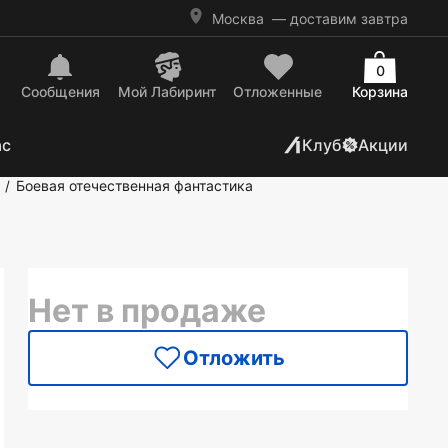
Москва
— доставим завтра
0
Сообщения
Mой Лабиринт
Отложенные
Корзина
ас
Клуб
Акции
Боевая отечественная фантастика
/
Нет в продаже
Отложить