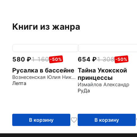
Книги из жанра
580
1 160
654
1 308
-50%
-50%
Русалка в бассейне
Тайна Укокской
Вознесенская Юлия Николаевна
принцессы
Лепта
Измайлов Александр
РуДа
В корзину
В корзину