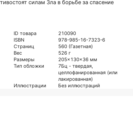
тивостоят силам Зла в борьбе за спасение
.
ID товара
210090
ISBN
978-985-16-7323-6
Страниц
560
(Газетная)
Вес
526
г
Размеры
205x130x36
мм
Тип обложки
7Бц - твердая,
целлофанированная (или
лакированная)
Иллюстрации
Без иллюстраций