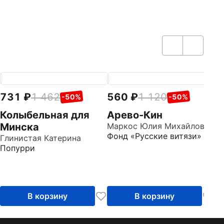
731
1 462
560
1 120
7
-50%
-50%
Колыбельная для
Арево-Кин
М
Минска
Маркос Юлия Михайловна
с
Фонд «Русские витязи»
Глинистая Катерина
Го
Попурри
Д
В корзину
В корзину