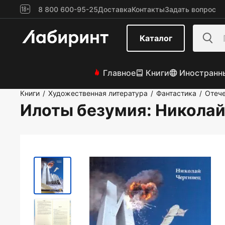
8 800 600-95-25
Доставка
Контакты
Задать вопрос
Каталог
Главное
Книги
Иностранн
Книги
Художественная литература
Фантастика
Отече
/
/
/
Илоты безумия
: Никола