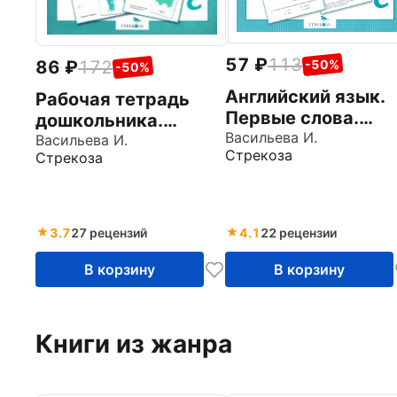
57
113
86
172
-50%
-50%
Английский язык.
Рабочая тетрадь
Первые слова.
дошкольника.
Рабочая тетрадь
Васильева И.
Английский язык.
Васильева И.
Стрекоза
Стрекоза
дошкольника
Алфавит и прописи.
ФГОС
3.7
27 рецензий
4.1
22 рецензии
В корзину
В корзину
Книги из жанра