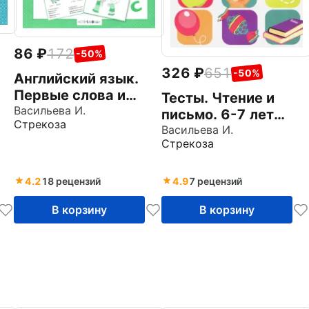
86
172
-50%
326
651
-50%
Английский язык.
Первые слова и
Тесты. Чтение и
выражения. ФГОС
Васильева И.
письмо. 6-7 лет
Стрекоза
ФГОС
Васильева И.
Стрекоза
4.2
18 рецензий
4.9
7 рецензий
В корзину
В корзину