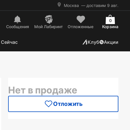
Москва
— доставим 9 авг.
0
Сообщения
Mой Лабиринт
Отложенные
Корзина
 Сейчас
Клуб
Акции
Нет в продаже
Отложить