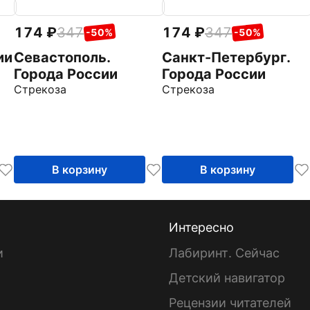
174
347
174
347
-50%
-50%
ии
Севастополь.
Санкт-Петербург.
Города России
Города России
Стрекоза
Стрекоза
В корзину
В корзину
Интересно
и
Лабиринт. Сейчас
Детский навигатор
ы
Рецензии читателей