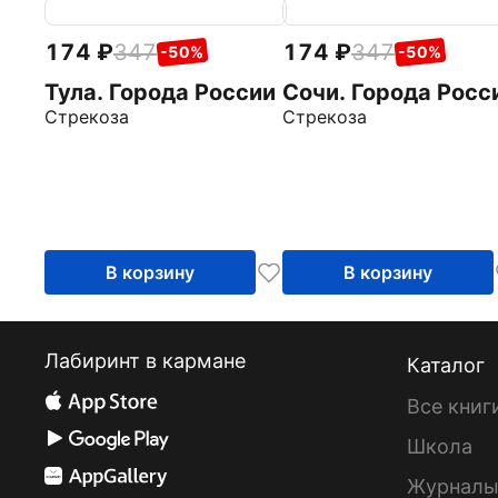
174
347
174
347
-50%
-50%
Тула. Города России
Сочи. Города Росс
Стрекоза
Стрекоза
В корзину
В корзину
Лабиринт в кармане
Каталог
Все книг
Школа
Журнал