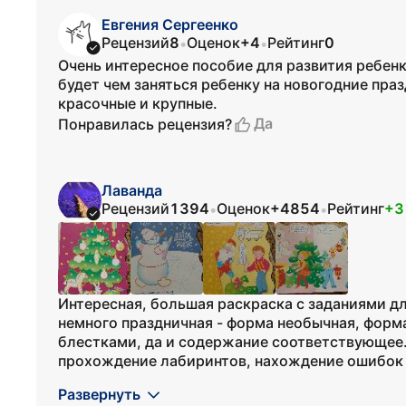
Евгения Сергеенко
Рецензий
8
Оценок
+4
Рейтинг
0
•
•
Очень интересное пособие для развития ребенк
будет чем заняться ребенку на новогодние пра
красочные и крупные.
Да
Понравилась рецензия?
Лаванда
Рецензий
1394
Оценок
+4854
Рейтинг
+3
•
•
Интересная, большая раскраска с заданиями д
немного праздничная - форма необычная, форм
блестками, да и содержание соответствующее.
прохождение лабиринтов, нахождение ошибок и 
Развернуть