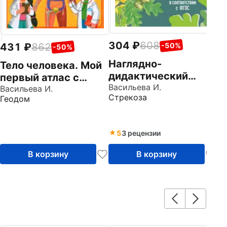
304
608
431
862
-50%
-50%
Наглядно-
Тело человека. Мой
дидактический
первый атлас с
материал. Листья и
Васильева И.
наклейками
Васильева И.
Стрекоза
Геодом
плоды. ФГОС
5
3 рецензии
В корзину
В корзину