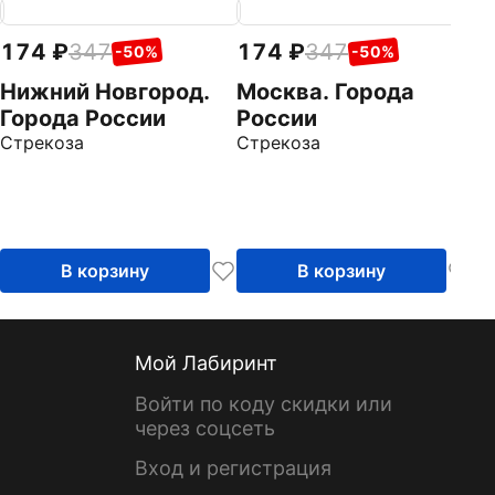
174
347
174
347
1
-50%
-50%
Нижний Новгород.
Москва. Города
К
Города России
России
Р
Стрекоза
Стрекоза
Ст
В корзину
В корзину
Мой Лабиринт
Войти по коду скидки или
через соцсеть
Вход и регистрация