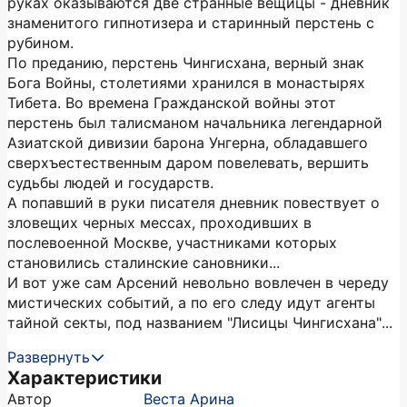
руках оказываются две странные вещицы - дневник
знаменитого гипнотизера и старинный перстень с
рубином.
По преданию, перстень Чингисхана, верный знак
Бога Войны, столетиями хранился в монастырях
Тибета. Во времена Гражданской войны этот
перстень был талисманом начальника легендарной
Азиатской дивизии барона Унгерна, обладавшего
сверхъестественным даром повелевать, вершить
судьбы людей и государств.
А попавший в руки писателя дневник повествует о
зловещих черных мессах, проходивших в
послевоенной Москве, участниками которых
становились сталинские сановники...
И вот уже сам Арсений невольно вовлечен в череду
мистических событий, а по его следу идут агенты
тайной секты, под названием "Лисицы Чингисхана"...
Развернуть
Характеристики
Автор
Веста Арина