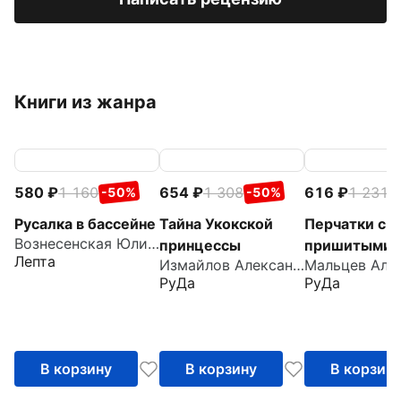
Книги из жанра
580
1 160
654
1 308
616
1 231
-50%
-50%
-
Русалка в бассейне
Тайна Укокской
Перчатки с
Вознесенская Юлия Николаевна
принцессы
пришитыми
Лепта
Измайлов Александр
пальцами
РуДа
РуДа
В корзину
В корзину
В корзин