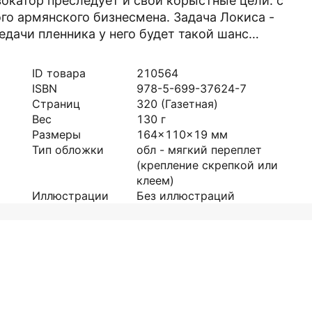
окатор преследует и свои корыстные цели: с
го армянского бизнесмена. Задача Локиса -
едачи пленника у него будет такой шанс…
ID товара
210564
ISBN
978-5-699-37624-7
Страниц
320
(Газетная)
Вес
130
г
Размеры
164x110x19
мм
Тип обложки
обл - мягкий переплет
(крепление скрепкой или
клеем)
Иллюстрации
Без иллюстраций