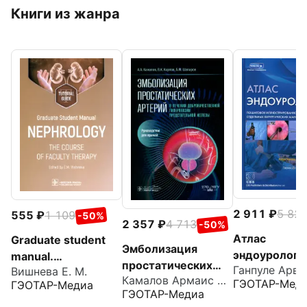
Книги из жанра
2 911
5 82
555
1 109
-50%
2 357
4 713
-50%
Атлас
Graduate student
Эмболизация
эндоурологи
manual.
простатических
Ганпуле Арви
Пошаговое
Вишнева Е. М.
Nephrology. The
Камалов Армаис Альбертович
артерий в лечении
ГЭОТАР-Мед
ГЭОТАР-Медиа
иллюстриров
course of faculty
ГЭОТАР-Медиа
доброкачественно
видеоруково
therapy