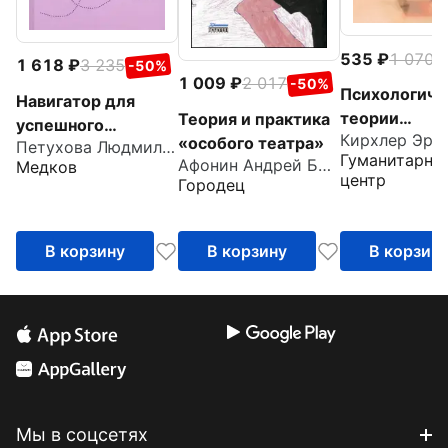
535
1 070
-
1 618
3 235
-50%
1 009
2 017
-50%
Психологиче
Навигатор для
теории
Теория и практика
успешного
Кирхлер Эри
организаций.
«особого театра»
Петухова Людмила Ивановна
психолога
Гуманитарны
Афонин Андрей Борисович
Медков
центр
Городец
В корзину
В корзину
В корзин
Мы в соцсетях