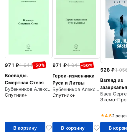
971
1 941
971
1 941
-50%
-50%
528
1 056
-
Воеводы.
Герои-изменники
Взгляд из
Смертная Стезя
Руси и Литвы
зазеркалья
Бубенников Александр Николаевич
Бубенников Александр Николаевич
Спутник+
Спутник+
Эксмо-Пресс
4.5
2 реценз
В корзину
В корзину
В корзин