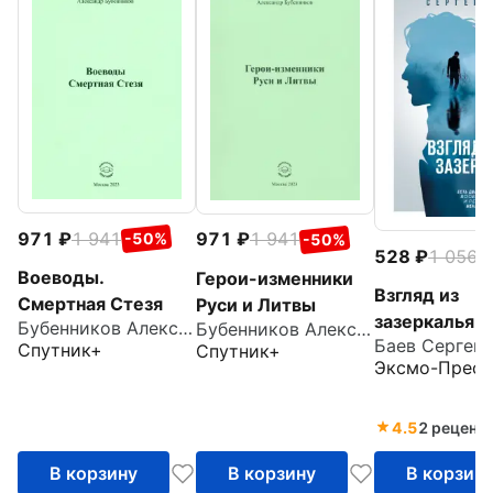
971
1 941
971
1 941
-50%
-50%
528
1 056
-
Воеводы.
Герои-изменники
Взгляд из
Смертная Стезя
Руси и Литвы
зазеркалья
Бубенников Александр Николаевич
Бубенников Александр Николаевич
Спутник+
Спутник+
Эксмо-Пресс
4.5
2 реценз
В корзину
В корзину
В корзин