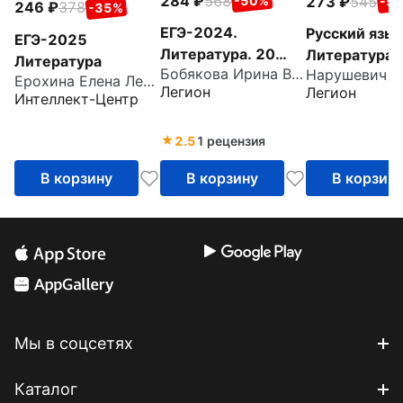
284
568
273
545
-50%
-5
246
378
-35%
ЕГЭ-2024.
Русский язык
ЕГЭ-2025
Литература. 20
Литература.
Литература
Бобякова Ирина Валерьевна
тренировочных
класс. Итого
Ерохина Елена Ленвладовна
Легион
Легион
вариантов по
выпускное
Интеллект-Центр
демоверсии 2024
сочинение
года
2.5
1 рецензия
В корзину
В корзину
В корзин
Мы в соцсетях
Каталог