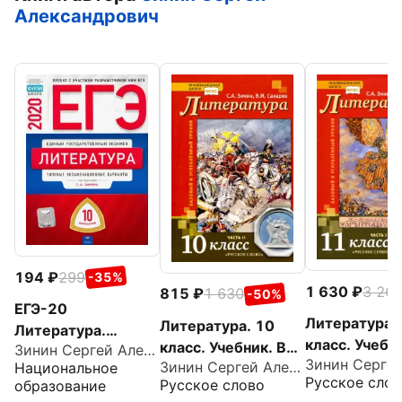
Александрович
194
299
-35%
1 630
3 26
815
1 630
-50%
ЕГЭ-20
Литература.
Литература. 10
Литература.
класс. Учебн
класс. Учебник. В
Зинин Сергей Александрович
Типовые
Базовый и
Зинин Сергей Александрович
Национальное
2-х частях. Часть
экзаменационные
Русское слов
Русское слово
образование
углубленный
2. Базовый и
варианты. 10