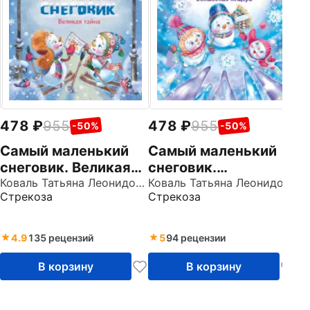
о
Ст
478
955
478
955
-50%
-50%
Самый маленький
Самый маленький
снеговик. Великая
снеговик.
тайна
Коваль Татьяна Леонидовна
Волшебная пещера
Коваль Татьяна Леонидовна
Стрекоза
Стрекоза
4.9
135 рецензий
5
94 рецензии
В корзину
В корзину