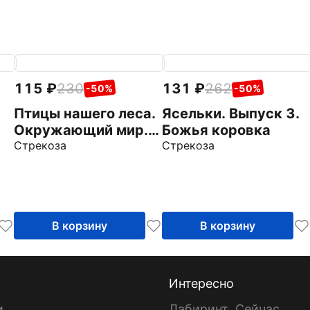
115
230
131
262
-50%
-50%
Птицы нашего леса.
Ясельки. Выпуск 3.
Окружающий мир.
Божья коровка
Раскраска
Стрекоза
Стрекоза
В корзину
В корзину
Интересно
и
Лабиринт. Сейчас