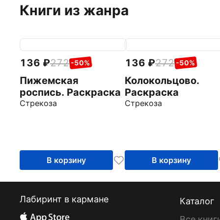
Книги из жанра
136
272
136
272
-50%
-50%
Пижемская
Колокольцово.
роспись. Раскраска
Раскраска
Стрекоза
Стрекоза
В корзину
В корзину
Лабиринт в кармане
Каталог
Все книг