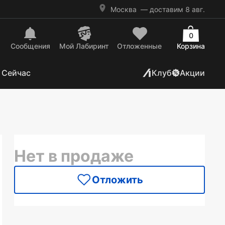
Москва
— доставим 8 авг.
0
Сообщения
Mой Лабиринт
Отложенные
Корзина
 Сейчас
Клуб
Акции
Нет в продаже
Отложить