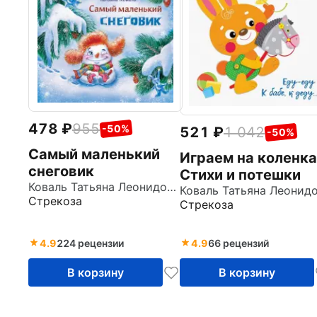
478
955
-50%
521
1 042
-50%
Самый маленький
Играем на коленка
снеговик
Стихи и потешки
Коваль Татьяна Леонидовна
Стрекоза
Стрекоза
4.9
224 рецензии
4.9
66 рецензий
В корзину
В корзину