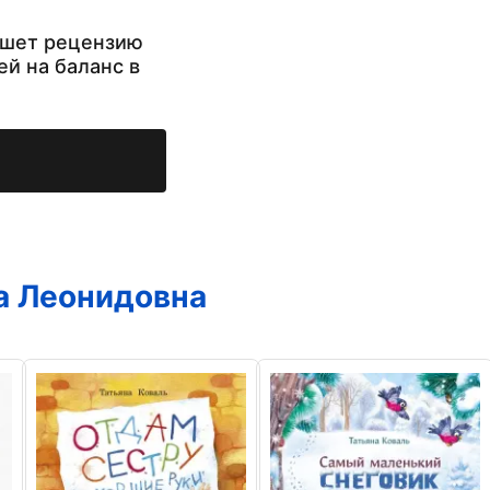
ишет рецензию
ей на баланс в
а Леонидовна