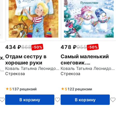
434
868
478
955
-50%
-50%
Отдам сестру в
Самый маленький
х.
хорошие руки
снеговик.
Коваль Татьяна Леонидовна
Путешествие
Коваль Татьяна Леонидовна
Коваль Татьяна Леонидовна
Стрекоза
Стрекоза
5
137 рецензий
5
122 рецензии
В корзину
В корзину