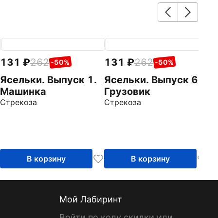
131
262
131
262
1
-50%
-50%
Ясельки. Выпуск 1.
Ясельки. Выпуск 6.
Я
Машинка
Грузовик
Г
Стрекоза
Стрекоза
Ст
В корзину
В корзину
Мой Лабиринт
Войти по коду скидки или