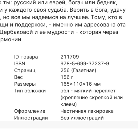
 ты: русский или еврей, богач или бедняк,
у каждого своя судьба. Верить в бога, удачу
 но все мы надеемся на лучшее. Тому, кто в
ощи и поддержки, - именно им адресована эта
 Щербаковой и ее мудрости - которая через
армонии.
ID товара
211709
ISBN
978-5-699-37237-9
Страниц
256
(Газетная)
Вес
156
г
Размеры
165x110x16
мм
Тип обложки
обл - мягкий переплет
(крепление скрепкой или
клеем)
Оформление
Частичная лакировка
Иллюстрации
Без иллюстраций