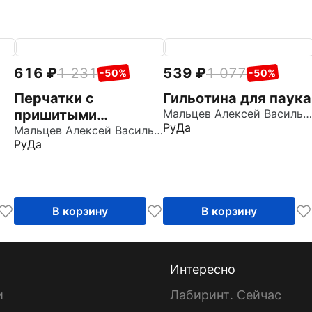
616
1 231
539
1 077
-50%
-50%
Перчатки с
Гильотина для паука
пришитыми
Мальцев Алексей Васильевич
РуДа
пальцами
Мальцев Алексей Васильевич
РуДа
В корзину
В корзину
Интересно
и
Лабиринт. Сейчас