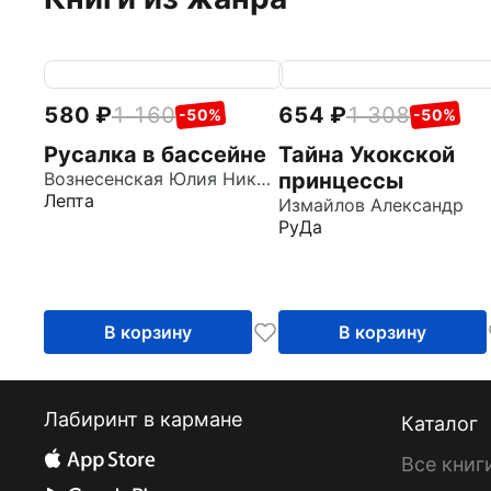
580
1 160
654
1 308
-50%
-50%
Русалка в бассейне
Тайна Укокской
Вознесенская Юлия Николаевна
принцессы
Лепта
Измайлов Александр
РуДа
В корзину
В корзину
Лабиринт в кармане
Каталог
Все книг