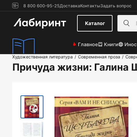
8 800 600-95-25
Доставка
Контакты
Задать вопрос
Каталог
Главное
Книги
Инос
Художественная литература
Современная проза
Совр
/
/
Причуда жизни
: Галина