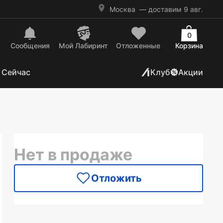
Москва
— доставим 9 авг.
0
Сообщения
Mой Лабиринт
Отложенные
Корзина
 Сейчас
Клуб
Акции
Нет в продаже
Отложить