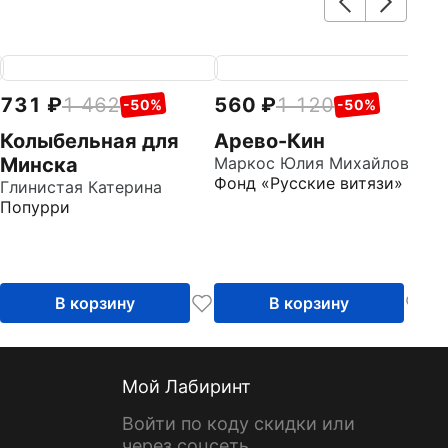
731
1 462
560
1 120
7
-50%
-50%
Колыбельная для
Арево-Кин
М
Минска
Маркос Юлия Михайловна
с
Фонд «Русские витязи»
Глинистая Катерина
Го
Попурри
Д
В корзину
В корзину
Мой Лабиринт
Войти по коду скидки или
через соцсеть